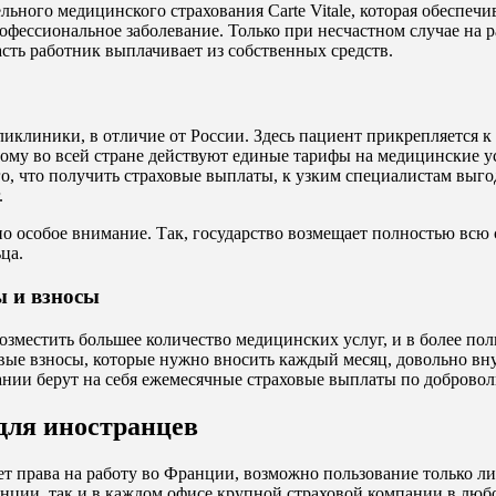
ьного медицинского страхования Carte Vitale, которая обеспечи
офессиональное заболевание. Только при несчастном случае на р
сть работник выплачивает из собственных средств.
линики, в отличие от России. Здесь пациент прикрепляется к вр
ому во всей стране действуют единые тарифы на медицинские усл
о, что получить страховые выплаты, к узким специалистам выго
.
особое внимание. Так, государство возмещает полностью всю с
ца.
ы и взносы
озместить большее количество медицинских услуг, и в более по
овые взносы, которые нужно вносить каждый месяц, довольно в
пании берут на себя ежемесячные страховые выплаты по доброво
для иностранцев
нет права на работу во Франции, возможно пользование только 
ции, так и в каждом офисе крупной страховой компании в любой