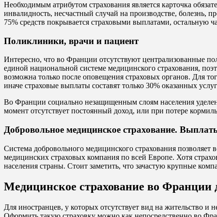
Необходимым атрибутом страхования является карточка обязател
инвалидность, несчастный случай на производстве, болезнь, пр
75% средств покрывается страховыми выплатами, остальную ча
Поликлиники, врачи и пациент
Интересно, что во Франции отсутствуют централизованные полик
единой национальной системе медицинского страхования, поэт
возможна только после оповещения страховых органов. Для тог
иначе страховые выплаты составят только 30% оказанных услуг
Во Франции социально незащищенным слоям населения уделено 
момент отсутствует постоянный доход, или при потере кормиль
Добровольное медицинское страхование. Выплат
Система добровольного медицинского страхования позволяет в
медицинских страховых компания по всей Европе. Хотя страх
населения страны. Стоит заметить, что зачастую крупные ком
Медицинское страхование во Франции 
Для иностранцев, у которых отсутствует вид на жительство и 
Оформить такую страховку можно как непосредственно во Фран