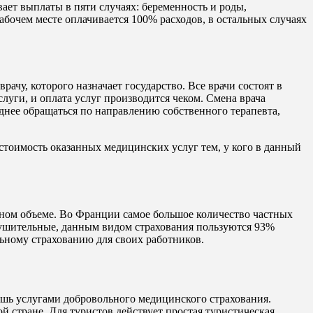
вает выплаты в пяти случаях: беременность и роды,
абочем месте оплачивается 100% расходов, в остальных случаях
ачу, которого назначает государство. Все врачи состоят в
уги, и оплата услуг производится чеком. Смена врача
днее обращаться по направлению собственного терапевта,
тоимость оказанных медицинских услуг тем, у кого в данный
лном объеме. Во Франции самое большое количество частных
нушительные, данным видом страхования пользуются 93%
льному страхованию для своих работников.
лишь услугами добровольного медицинского страхования.
 стране. Для туристов действует простая туристическая