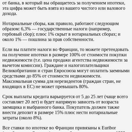
от банка, в который вы обращаетесь за получением ипотеки,
эта цифра может быть взята из вашего чистого или валового
дохода.
Нотариальные сборы, как правило, работают следующим
образом: 6,3% — государственные налоги (например,
гербовый сбор); плюс 1% скрыт в нотариальных сборах; и
около 1% — пошлина за прав собственности.
Если вы платите налоги во Франции, то можете претендовать
на получение ипотеки в размере 100% от стоимости покупки
недвижимости (т.е. цена продажи агентства недвижимости за
вычетом комиссии). Граждане и налогоплательщики
Великобритании и стран Евросоюза могут оплатить заемными
средствами до 85% от стоимости недвижимости.
Максимальная сумма для нерезидентов (граждан стран, не
входящих в ЕС) не может превышать 80%.
Срок выплаты кредита варьируется от 5 до 25 лет (чаще всего
составляет 20 лет) и будет напрямую зависеть от возраста
заемщика и выбранного банка. Покупатель должен также
внести депозит в размере 15% плюс нести нотариальные
затраты (около 8%).
Все ставки по ипотеке во Франции привязаны к Euribor