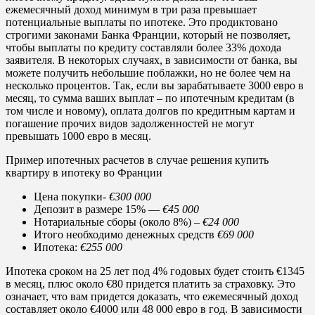
ежемесячный доход минимум в три раза превышает
потенциальные выплаты по ипотеке. Это продиктовано
строгими законами Банка Франции, который не позволяет,
чтобы выплаты по кредиту составляли более 33% дохода
заявителя. В некоторых случаях, в зависимости от банка, вы
можете получить небольшие поблажки, но не более чем на
несколько процентов. Так, если вы зарабатываете 3000 евро в
месяц, то сумма ваших выплат – по ипотечным кредитам (в
том числе и новому), оплата долгов по кредитным картам и
погашение прочих видов задолженностей не могут
превышать 1000 евро в месяц.
Пример ипотечных расчетов в случае решения купить
квартиру в ипотеку во Франции
Цена покупки-
€300 000
Депозит в размере 15% —
€45 000
Нотариальные сборы (около 8%) –
€24 000
Итого необходимо денежных средств
€69 000
Ипотека:
€255 000
Ипотека сроком на 25 лет под 4% годовых будет стоить €1345
в месяц, плюс около €80 придется платить за страховку. Это
означает, что вам придется доказать, что ежемесячный доход
составляет около €4000 или 48 000 евро в год. В зависимости