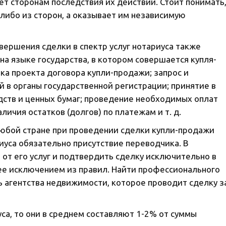
т сторонам последствия их действий. Стоит понимать
-либо из сторон, а оказывает им независимую
ершения сделки в спектр услуг нотариуса также
на языке государства, в котором совершается купля-
ка проекта договора купли-продажи; запрос и
 в органы государственной регистрации; принятие в
дств и ценных бумаг; проведение необходимых оплат
личия остатков (долгов) по платежам и т. д.
любой стране при проведении сделки купли-продажи
уса обязательно присутствие переводчика. В
 от его услуг и подтвердить сделку исключительно в
рее исключением из правил. Найти профессионального
 агентства недвижимости, которое проводит сделку з
уса, то они в среднем составляют 1-2% от суммы