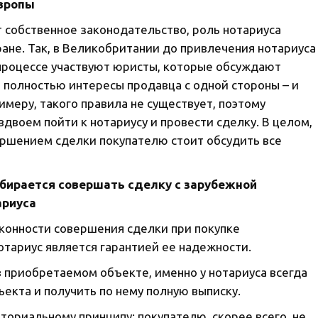
Европы
 собственное законодательство, роль нотариуса
ране. Так, в Великобритании до привлечения нотариуса
 процессе участвуют юристы, которые обсуждают
 полностью интересы продавца с одной стороны – и
римеру, такого правила не существует, поэтому
вдвоем пойти к нотариусу и провести сделку. В целом,
ершением сделки покупателю стоит обсудить все
собирается совершать сделку с зарубежной
ариуса
аконности совершения сделки при покупке
тариус является гарантией ее надежности.
 приобретаемом объекте, именно у нотариуса всегда
екта и получить по нему полную выписку.
ториальному принципу: покупателю, скорее всего, не