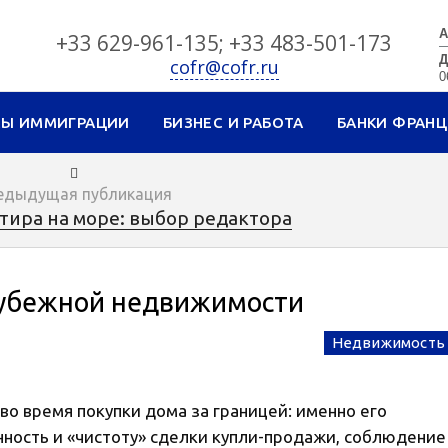
А
+33 629-961-135; +33 483-501-173
Д
cofr@cofr.ru
0
СЫ ИММИГРАЦИИ
БИЗНЕС И РАБОТА
БАНКИ ФРАН
едыдущая публикация
тира на море: выбор редактора
рубежной недвижимости
Недвижимость
во время покупки дома за границей: именно его
онность и «чистоту» сделки купли-продажи, соблюдение