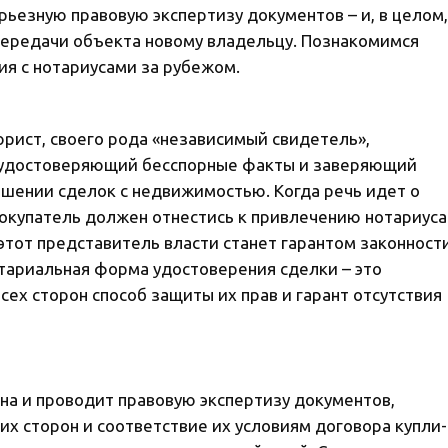
рьезную правовую экспертизу документов – и, в целом,
передачи объекта новому владельцу. Познакомимся
я с нотариусами за рубежом.
рист, своего рода «независимый свидетель»,
, удостоверяющий бесспорные факты и заверяющий
ршении сделок с недвижимостью. Когда речь идет о
покупатель должен отнестись к привлечению нотариуса
этот представитель власти станет гарантом законност
тариальная форма удостоверения сделки – это
ех сторон способ защиты их прав и гарант отсутствия
она и проводит правовую экспертизу документов,
их сторон и соответствие их условиям договора купли-