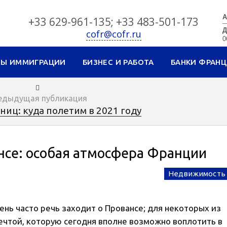
А
+33 629-961-135; +33 483-501-173
Д
cofr@cofr.ru
0
СЫ ИММИГРАЦИИ
БИЗНЕС И РАБОТА
БАНКИ ФРАН
едыдущая публикация
иц: куда полетим в 2021 году
нсе: особая атмосфера Франции
Недвижимость
ень часто речь заходит о Провансе; для некоторых из
мечтой, которую сегодня вполне возможно воплотить в