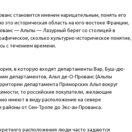
рованс становится именем нарицательным, понять его
но это историческая область на юго-востоке Франции,
ованс — Альпы — Лазурный берег со столицей в
графическое, сколько культурно-историческое понятие,
сь с течением времени.
ория, в которую входят департаменты Вар, Буш-дю-
 ним департаментов, Альп де-О-Прованс (Альпы
территории департамента Приморских Альп вокруг
ижимости, то российские покупатели, желающие
чно имеют в виду расположение на севере
и районы от Сен-Тропе до Экс-ан-Прованса.
нкретного расположения люди часто задаются