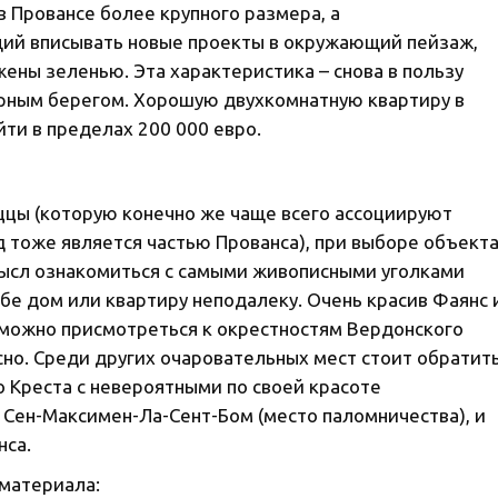
в Провансе более крупного размера, а
ий вписывать новые проекты в окружающий пейзаж,
ены зеленью. Эта характеристика – снова в пользу
зурным берегом. Хорошую двухкомнатную квартиру в
ти в пределах 200 000 евро.
ццы (которую конечно же чаще всего ассоциируют
д тоже является частью Прованса), при выборе объект
ысл ознакомиться с самыми живописными уголками
бе дом или квартиру неподалеку. Очень красив Фаянс 
 можно присмотреться к окрестностям Вердонского
но. Среди других очаровательных мест стоит обратит
о Креста с невероятными по своей красоте
 Сен-Максимен-Ла-Сент-Бом (место паломничества), и
нса.
 материала: