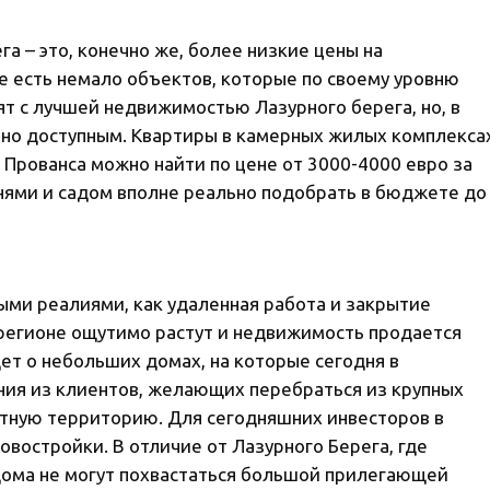
а – это, конечно же, более низкие цены на
е есть немало объектов, которые по своему уровню
ят с лучшей недвижимостью Лазурного берега, но, в
чно доступным. Квартиры в камерных жилых комплекса
 Прованса можно найти по цене от 3000-4000 евро за
ьнями и садом вполне реально подобрать в бюджете до
выми реалиями, как удаленная работа и закрытие
 регионе ощутимо растут и недвижимость продается
ет о небольших домах, на которые сегодня в
ния из клиентов, желающих перебраться из крупных
стную территорию. Для сегодняшних инвесторов в
овостройки. В отличие от Лазурного Берега, где
дома не могут похвастаться большой прилегающей