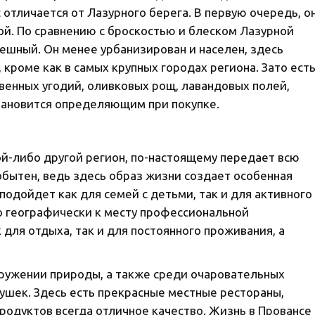
отличается от Лазурного берега. В первую очередь, о
й. По сравнению с броскостью и блеском Лазурной
пешный. Он менее урбанизирован и населен, здесь
 кроме как в самых крупных городах региона. Зато ест
енных угодий, оливковых рощ, лавандовых полей,
становится определяющим при покупке.
ой-либо другой регион, по-настоящему передает всю
обытен, ведь здесь образ жизни создает особенная
одойдет как для семей с детьми, так и для активного
о географически к месту профессиональной
 для отдыха, так и для постоянного проживания, а
окружении природы, а также среди очаровательных
ушек. Здесь есть прекрасные местные рестораны,
родуктов всегда отличное качество. Жизнь в Провансе