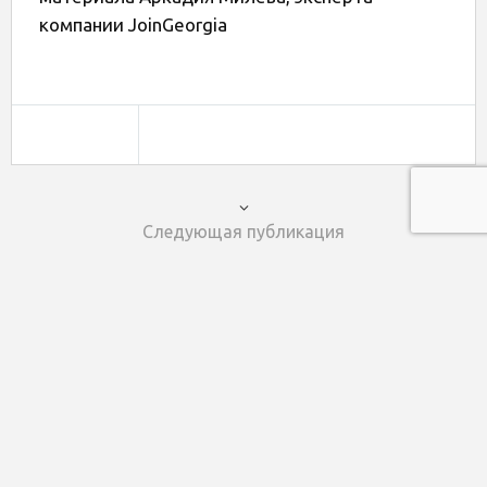
компании JoinGeorgia
Следующая публикация
Покупка недвижимости в Испании во время
пандемии: истории из практики
© 2016 Banki.fr Поддержание и развитие данного сайта
финансирует юридическая компания из Ниццы Кофранс САРЛ
(Cofrance SARL). Все материалы взяты из открытых
источников или являются собственностью Cofrance SARL.
При перепечатке ссылка на источник обязательна.
О нас
/
Контакты