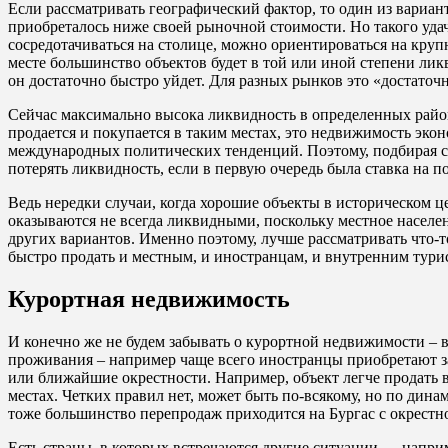
Если рассматривать географический фактор, то один из вариант
приобреталось ниже своей рыночной стоимости. Но такого удач
сосредотачиваться на столице, можно ориентироваться на круп
месте большинство объектов будет в той или иной степени ликв
он достаточно быстро уйдет. Для разных рынков это «достаточно 
Сейчас максимально высока ликвидность в определенных район
продается и покупается в таким местах, это недвижимость экон
международных политических тенденций. Поэтому, подбирая себе
потерять ликвидность, если в первую очередь была ставка на 
Ведь нередки случаи, когда хорошие объекты в историческом 
оказываются не всегда ликвидными, поскольку местное населен
других вариантов. Именно поэтому, лучше рассматривать что-то
быстро продать и местным, и иностранцам, и внутренним турис
Курортная недвижимость
И конечно же не будем забывать о курортной недвижимости – в
проживания – например чаще всего иностранцы приобретают за 
или ближайшие окрестности. Например, объект легче продать в
местах. Четких правил нет, может быть по-всякому, но по дин
тоже большинство перепродаж приходится на Бургас с окрестн
Есть страны, в которых встречаются другие ситуации — наприм