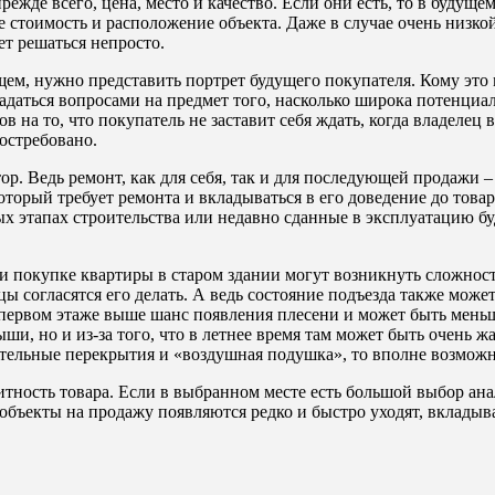
ежде всего, цена, место и качество. Если они есть, то в будущ
 стоимость и расположение объекта. Даже в случае очень низко
т решаться непросто.
щем, нужно представить портрет будущего покупателя. Кому это 
адаться вопросами на предмет того, насколько широка потенциа
в на то, что покупатель не заставит себя ждать, когда владелец 
востребовано.
 Ведь ремонт, как для себя, так и для последующей продажи – 
оторый требует ремонта и вкладываться в его доведение до товар
 этапах строительства или недавно сданные в эксплуатацию бу
при покупке квартиры в старом здании могут возникнуть сложнос
льцы согласятся его делать. А ведь состояние подъезда также мо
 первом этаже выше шанс появления плесени и может быть мень
ши, но и из-за того, что в летнее время там может быть очень ж
ельные перекрытия и «воздушная подушка», то вполне возможно,
ость товара. Если в выбранном месте есть большой выбор анало
объекты на продажу появляются редко и быстро уходят, вкладыва