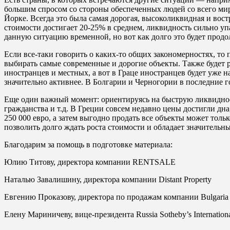
большим спросом со стороны обеспеченных людей со всего мир
Йорке. Всегда это была самая дорогая, высоколиквидная и вос
стоимости достигает 20-25% в среднем, ликвидность сильно уп
данную ситуацию временной, но вот как долго это будет продол
Если все-таки говорить о каких-то общих закономерностях, т
выбирать самые современные и дорогие объекты. Также будет 
иностранцев и местных, а вот в Граце иностранцев будет уже 
значительно активнее. В Болгарии и Черногории в последние г
Еще один важный момент: ориентируясь на быструю ликвиднос
гражданства и т.д. В Греции совсем недавно цены достигли дн
250 000 евро, а затем выгодно продать все объекты может толь
позволить долго ждать роста стоимости и обладает значитель
Благодарим за помощь в подготовке материала:
Юлию Титову, директора компании RENTSALE
Наталью Завалишину, директора компании Distant Property
Евгению Проказову, директора по продажам компании Bulgaria
Елену Мариничеву, вице-президента Russia Sotheby’s Internationa