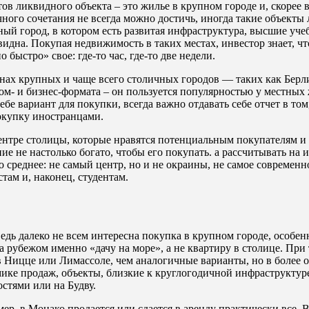
ов ликвидного объекта – это жилье в крупном городе и, скорее в
ного сочетания не всегда можно достичь, иногда такие объекты 
ный город, в котором есть развитая инфраструктура, высшие уче
идна. Покупая недвижимость в таких местах, инвестор знает, чт
быстро» свое: где-то час, где-то две недели.
ах крупных и чаще всего столичных городов — таких как Берли
ом- и бизнес-формата – он пользуется популярностью у местных 
 вариант для покупки, всегда важно отдавать себе отчет в том,
покупку иностранцами.
центре столицы, которые нравятся потенциальным покупателям и
ие не настолько богато, чтобы его покупать. а рассчитывать на
 среднее: не самый центр, но и не окраины, не самое современн
там и, наконец, студентам.
едь далеко не всем интересна покупка в крупном городе, особе
рубежом именно «дачу на море», а не квартиру в столице. При 
 Ницце или Лимассоле, чем аналогичные варианты, но в более о
амике продаж, объекты, близкие к круглогодичной инфраструктур
остями или на Будву.
ер, в Монако продается или сдается в аренду практически все. 