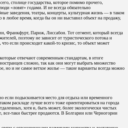
сего, столице государства, которое помимо прочего,
люди «ловят» годами. И не всегда обязательно
бные заведения, театры, концерты, культурная жизнь — в таком
о в любое время, когда бы он ни выставил объект на продажу,
н, Франкфурт, Париж, Лиссабон. Тот сегмент, который всегда
жителей, поэтому не зависит от туристического потока и
 что если происходит какой-то кризис, то объект может
 которые отвечают современным стандартам, в итоге
 иностранцев сложно, так как они могут выбрать множество
ое, но и не самое ветхое жилье — такие варианты всегда можно
нно если подыскивается место для отдыха или временного
таком раскладе лучше всего тоже ориентироваться на города
тдаленных, хотя и, быть может, более экологически чистых
е, все-таки быстрее продаются. В Болгарии или Черногории
В связи с ограниченными размерами княжества и достаточно