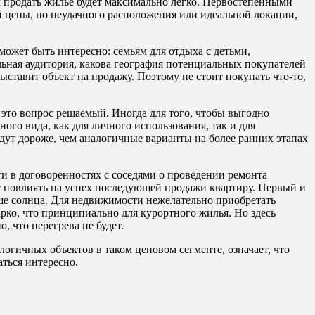
ем продать жилье будет максимально легко. Первостепенными
й цены, но неудачного расположения или идеальной локации,
может быть интересно: семьям для отдыха с детьми,
льная аудитория, какова география потенциальных покупателей
выставит объект на продажу. Поэтому не стоит покупать что-то,
это вопрос решаемый. Иногда для того, чтобы выгодно
ного вида, как для личного использования, так и для
дут дороже, чем аналогичные варианты на более ранних этапах
ти в договоренностях с соседями о проведении ремонта
жет повлиять на успех последующей продажи квартиру. Первый и
ше солнца. Для недвижимости нежелательно приобретать
арко, что принципиально для курортного жилья. Но здесь
 что перегрева не будет.
гичных объектов в таком ценовом сегменте, означает, что
ться интересно.