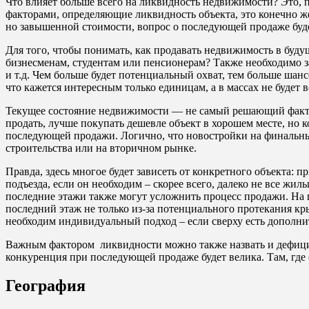
Что влияет больше всего на ликвидность недвижимости? Это, пр
факторами, определяющие ликвидность объекта, это конечно же
но завышенной стоимости, вопрос о последующей продаже буде
Для того, чтобы понимать, как продавать недвижимость в буду
бизнесменам, студентам или пенсионерам? Также необходимо з
и т.д. Чем больше будет потенциальный охват, тем больше шансо
что кажется интересным только единицам, а в массах не будет 
Текущее состояние недвижимости — не самый решающий фактор.
продать, лучше покупать дешевле объект в хорошем месте, но к
последующей продажи. Логично, что новостройки на финальных
строительства или на вторичном рынке.
Правда, здесь многое будет зависеть от конкретного объекта: 
подъезда, если он необходим – скорее всего, далеко не все жи
последние этажи также могут усложнить процесс продажи. На
последний этаж не только из-за потенциального протекания кры
необходим индивидуальный подход – если сверху есть дополнит
Важным фактором ликвидности можно также назвать и дефицитн
конкуренция при последующей продаже будет велика. Там, где 
География