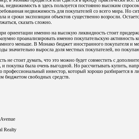
а, недвижимость в здесь пользуется постоянно высоким спросо
требованная недвижимость для покупателей со всего мира. Но с
ала и сроки экспозиции объектов существенно возросли. Остает
жаться, сказать сложно.
о при ориентации именно на высокую ликвидность стоит придерж
разумно проанализировать именно покупательскую активность к
намного меньше. В Монако бюджет иностранного покупателя и ме
оды значительно выросла доля местных покупателей, но покупаю
ть не стоит думать, что это можно будет совместить с допол
а, и покупка была очень выгодной. Но рассчитывать купить, напр
ко профессиональный инвестор, который хорошо разбирается в ли
ным бюджетом свободных средств.
 Avenue
l Realty